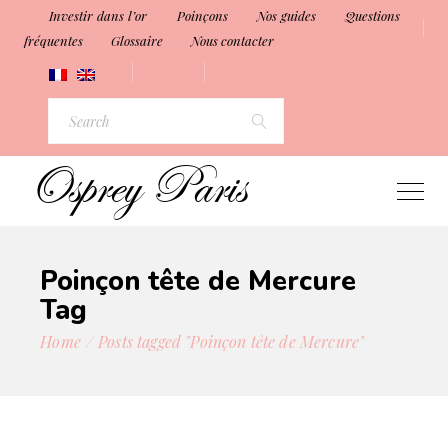
Investir dans l’or
Poinçons
Nos guides
Questions
fréquentes
Glossaire
Nous contacter
Search
for:
Poinçon tête de Mercure
Tag
Home
Posts tagged "Poinçon tête de Mercure"