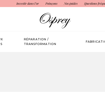
Investir dans l’or
Poinçons
Nos guides
Questions fréqu
UX
RÉPARATION /
FABRICATI
ÉS
TRANSFORMATION