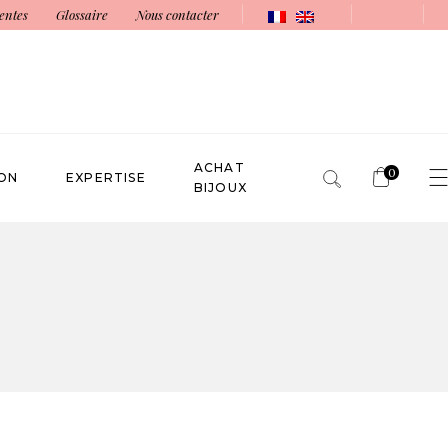
entes
Glossaire
Nous contacter
ACHAT
0
ON
EXPERTISE
BIJOUX
No products in the cart.