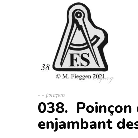
-
poinçons
038. Poinçon
enjambant des 