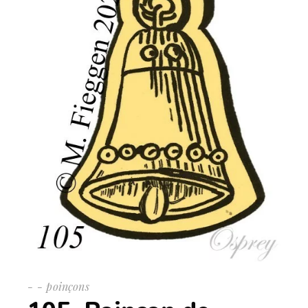
-
poinçons