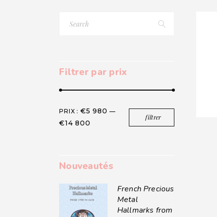
Search
for:
Filtrer par prix
€5 980
PRIX :
—
filtrer
Prix
Prix
€14 800
min
max
Nouveautés
French Precious
Metal
Hallmarks from