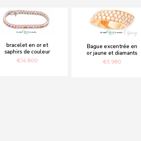
bracelet en or et
Bague excentrée en
saphirs de couleur
or jaune et diamants
€
14 800
€
5 980