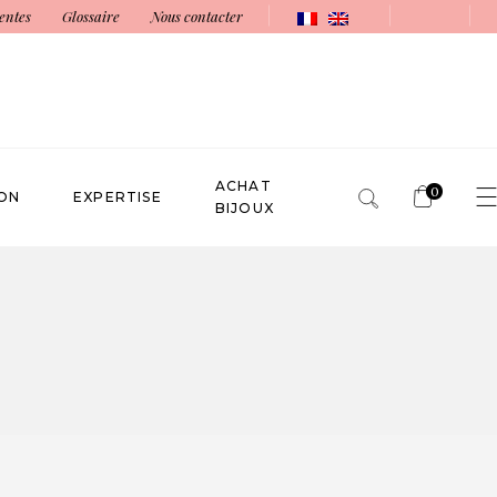
entes
Glossaire
Nous contacter
ACHAT
0
ON
EXPERTISE
BIJOUX
No products in the cart.