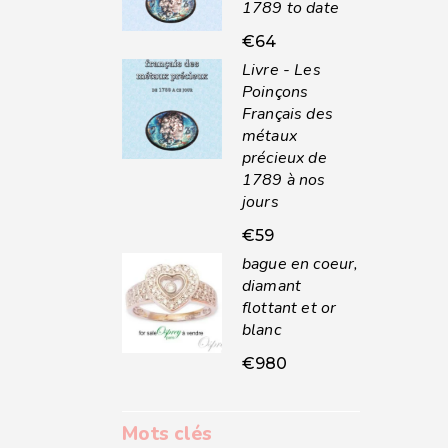
1789 to date
€
64
Livre - Les
Poinçons
Français des
métaux
précieux de
1789 à nos
jours
€
59
bague en coeur,
diamant
flottant et or
blanc
€
980
Mots clés