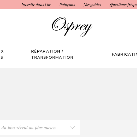
Investir dans l’or
Poinçons
Nos guides
Questions fréqu
UX
RÉPARATION /
FABRICATI
ÉS
TRANSFORMATION
i du plus récent au plus ancien