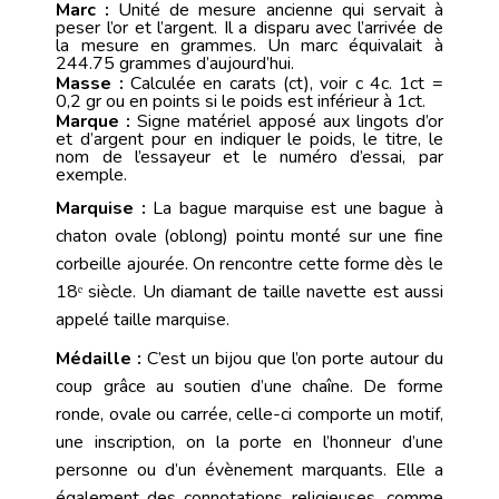
Marc :
Unité de mesure ancienne qui servait à
peser l’or et l’argent. Il a disparu avec l’arrivée de
la mesure en grammes. Un marc équivalait à
244.75 grammes d’aujourd’hui.
Masse :
Calculée en carats (ct), voir
c 4c
. 1ct =
0,2 gr ou en points si le poids est inférieur à 1ct.
Marque :
Signe matériel apposé aux
lingots
d’or
et d’argent pour en indiquer le poids, le titre, le
nom de l’essayeur et le numéro d’essai, par
exemple.
Marquise :
La bague marquise est une bague à
chaton
ovale (oblong) pointu monté sur une fine
corbeille ajourée. On rencontre cette forme dès le
18ᵉ siècle. Un diamant de taille navette est aussi
appelé taille marquise.
Médaille :
C’est un bijou que l’on porte autour du
coup grâce au soutien d’une chaîne. De forme
ronde, ovale ou carrée, celle-ci comporte un motif,
une inscription, on la porte en l’honneur d’une
personne ou d’un évènement marquants. Elle a
également des connotations religieuses, comme