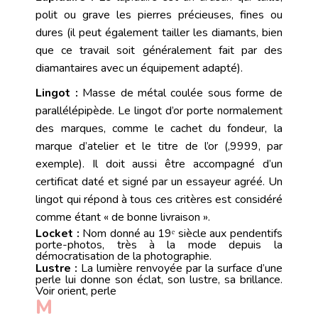
polit ou grave les
pierres précieuses
,
fines
ou
dures
(il peut également tailler les diamants, bien
que ce travail soit généralement fait par des
diamantaires avec un équipement adapté).
Lingot :
Masse de métal coulée sous forme de
parallélépipède. Le lingot d’or porte normalement
des marques, comme le cachet du fondeur, la
marque d’atelier et le titre de l’or (,9999, par
exemple). Il doit aussi être accompagné d’un
certificat daté et signé par un essayeur agréé. Un
lingot qui répond à tous ces critères est considéré
comme étant « de bonne livraison ».
Locket :
Nom donné au 19ᵉ siècle aux pendentifs
porte-photos, très à la mode depuis la
démocratisation de la photographie.
Lustre :
La lumière renvoyée par la surface d’une
perle
lui donne son
éclat
, son
lustre
, sa brillance.
Voir
orient
,
perle
M