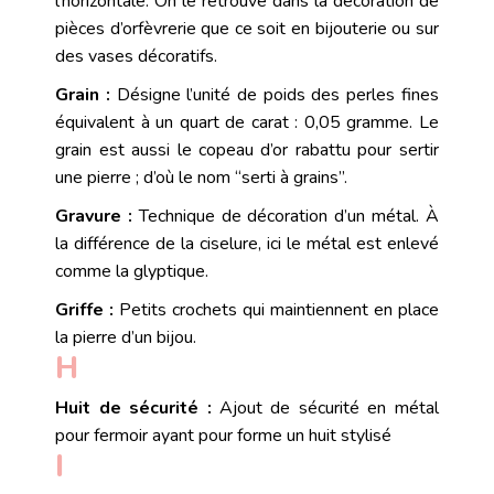
l’horizontale. On le retrouve dans la décoration de
pièces d’orfèvrerie que ce soit en bijouterie ou sur
des vases décoratifs.
Grain :
Désigne l’unité de poids des
perles fines
équivalent à un quart de
carat
: 0,05 gramme. Le
grain est aussi le copeau d’or rabattu pour sertir
une pierre ; d’où le nom “serti à grains”.
Gravure :
Technique de décoration d’un
métal
. À
la différence de la ciselure, ici le métal est enlevé
comme la
glyptique
.
Griffe :
Petits crochets qui maintiennent en place
la pierre d’un bijou.
H
Huit de sécurité :
Ajout de sécurité en métal
pour fermoir ayant pour forme un
huit stylisé
I