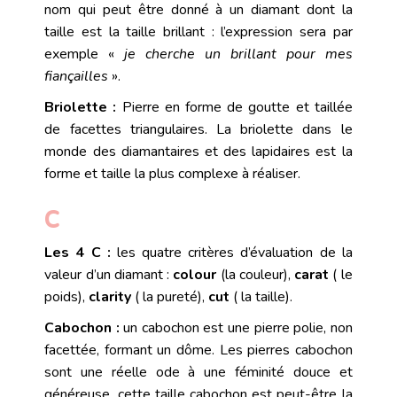
nom qui peut être donné à un diamant dont la
taille est la taille brillant : l’expression sera par
exemple «
je cherche un brillant pour mes
fiançailles
».
Briolette :
Pierre
en forme de goutte et taillée
de facettes triangulaires. La briolette dans le
monde des diamantaires et des
lapidaires
est la
forme et taille la plus complexe à réaliser.
C
Les 4 C :
les quatre critères d’évaluation de la
valeur d’un diamant :
colour
(la
couleur
),
carat
( le
poids),
clarity
( la
pureté
),
cut
( la
taille
).
Cabochon :
un cabochon est une pierre polie, non
facettée, formant un dôme. Les pierres cabochon
sont une réelle ode à une féminité douce et
généreuse, cette
taille
cabochon est peut-être la