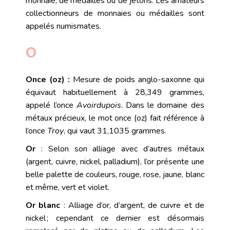
monnaie, de médailles ou de jetons. Les amateurs
collectionneurs de monnaies ou médailles sont
appelés numismates.
O
Once (oz) :
Mesure de poids anglo-saxonne qui
équivaut habituellement à 28,349 grammes,
appelé l’once
Avoirdupois
. Dans le domaine des
métaux précieux
, le mot once (oz) fait référence à
l’once
Troy
, qui vaut 31,1035 grammes.
Or
: Selon son
alliage
avec d’autres métaux
(argent, cuivre, nickel, palladium), l’or présente une
belle palette de couleurs, rouge, rose, jaune, blanc
et même, vert et violet.
Or blanc
: Alliage d’or, d’argent, de cuivre et de
nickel ; cependant ce dernier est désormais