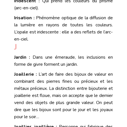
Iridescent :
Qui prend les couleurs du prisme
(arc-en-ciel).
Irisation :
Phénomène optique de la diffusion de
la lumière en rayons de toutes les couleurs.
L’opale est
iridescente
: elle a des reflets de l’arc-
en-ciel.
J
Jardin :
Dans une
émeraude
, les
inclusions
en
forme de givre forment un jardin.
Joaillerie :
L’art de faire des bijoux de valeur en
combinant des pierres fines ou précieux et les
métaux précieux. La distinction entre bijouterie et
joaillerie est floue, mais on accepte que le dernier
vend des objets de plus grande valeur. On peut
dire que les bijoux sont pour le jour et les joyaux
pour le soir…
Joaillier, joaillière :
Personne qui fabrique des