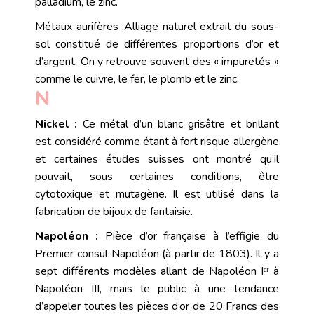
palladium, le zinc.
Métaux aurifères :
Alliage
naturel extrait du sous-
sol constitué de différentes proportions d’
or
et
d’
arg
ent
. On y retrouve souvent des « impuretés »
comme le cuivre, le fer, le plomb et le zinc
.
N
Nickel :
Ce métal d’un blanc grisâtre et brillant
est considéré comme étant à fort risque allergène
et certaines études suisses ont montré qu’il
pouvait, sous certaines conditions, être
cytotoxique et mutagène. Il est utilisé dans la
fabrication de bijoux de fantaisie.
Napoléon :
Pièce d’or française à l’effigie du
Premier consul Napoléon (à partir de 1803). Il y a
sept différents modèles allant de Napoléon Iᵉʳ à
Napoléon III, mais le public à une tendance
d’appeler toutes les pièces d’or de 20 Francs des