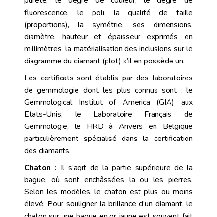
pureté
, le degré de couleur, le degré de
fluorescence, le poli, la qualité de taille
(proportions), la symétrie, ses dimensions,
diamètre, hauteur et épaisseur exprimés en
millimètres, la matérialisation des inclusions sur le
diagramme du diamant (plot) s’il en possède un.
Les certificats sont établis par des laboratoires
de gemmologie dont les plus connus sont : le
Gemmological Institut of America (GIA)
aux
Etats-Unis, le
Laboratoire Français de
Gemmologie
, le
HRD à Anvers en Belgique
particulièrement spécialisé dans la certification
des diamants.
Chaton :
Il s’agit de la partie supérieure de la
bague, où sont enchâssées la ou les pierres.
Selon les modèles, le chaton est plus ou moins
élevé. Pour souligner la brillance d’un diamant, le
chaton sur une bague en or jaune est souvent fait