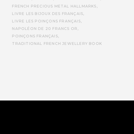
FRENCH PRECIOUS METAL HALLMARKS
LIVRE LES BIJOUX DES FRANÇAIS
LIVRE LES POINÇONS FRANÇAIS
NAPOLÉON DE 20 FRANCS OR
POINÇONS FRANÇAIS
TRADITIONAL FRENCH JEWELLERY BOOK