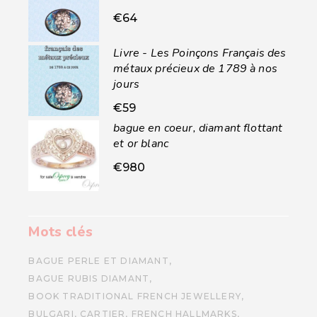
€
64
Livre - Les Poinçons Français des
métaux précieux de 1789 à nos
jours
€
59
bague en coeur, diamant flottant
et or blanc
€
980
Mots clés
BAGUE PERLE ET DIAMANT
BAGUE RUBIS DIAMANT
BOOK TRADITIONAL FRENCH JEWELLERY
BULGARI
CARTIER
FRENCH HALLMARKS