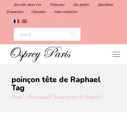
Investir dans l’or
Poinçons
Nos guides
Questions
fréquentes
Glossaire
Nous contacter
Search
for:
poinçon tête de Raphael
Tag
Home
Posts tagged "poinçon tête de Raphael"