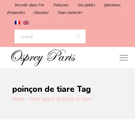
Investir dans l’or
Poinçons
Nos guides
Questions
fréquentes
Glossaire
Nous contacter
Search
for:
poinçon de tiare Tag
Home
Posts tagged "poinçon de tiare"