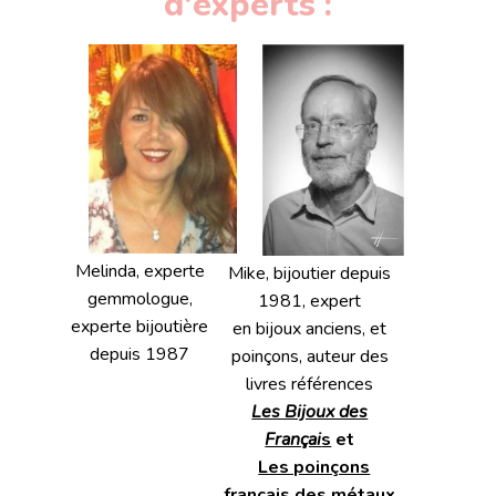
d'experts :
Melinda, experte
Mike, bijoutier depuis
gemmologue,
1981, expert
experte bijoutière
en bijoux anciens, et
depuis 1987
poinçons, auteur des
livres références
Les Bijoux des
Françai
s
et
Les poinçons
français des métaux